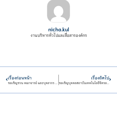
nicha.kul
งานบริหารทั่วไปและสื่อสารองค์กร
เรื่องก่อนหน้า
เรื่องถัดไป
ขอเชิญชวน คณาจารย์ และบุคลากร เข้าร่วมกิจกรรมส่งเสริมศักยภาพคณาจารย์ด้านการสอน รุ่นที่ 4 เรื่อง : การอบรมเชิงปฏิบัติการ “การเขียนรายงานเพื่อรับการประเมิน สมรรถนะด้านการเรียนการสอน ( Thailland PSF )”
ขอเชิญบุคคลสถาบันเทคโนโลยีจิตรลดา เข้าร่วมรับฟังบรรยาย ในหัวข้อ “Cyber Security การป้องกันภัยคุกคามทางไซเบอร์ในองค์กร”