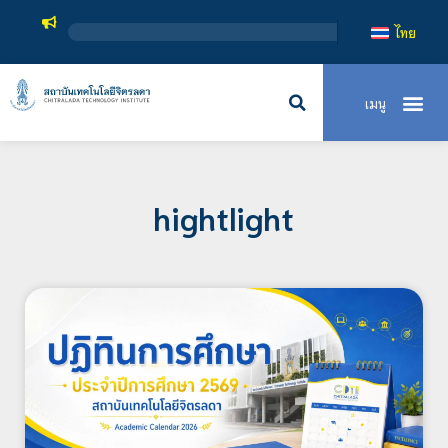
สถาบันเท
ไทย
hightlight