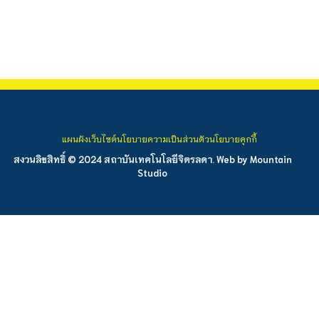
แผนผังเว็บไซต์
นโยบายความเป็นส่วนตัว
นโยบายคุกกี้
สงวนลิขสิทธิ์ © 2024 สถาบันเทคโนโลยีจิตรลดา. Web by
Mountain
Studio