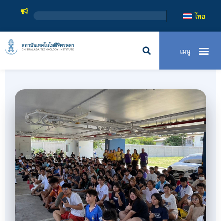
สถาบันเ
ไทย