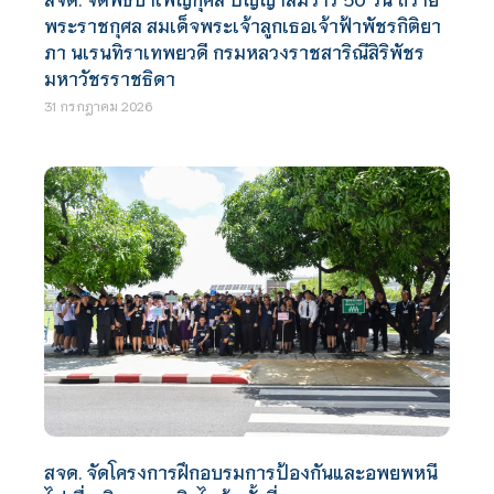
พระราชกุศล สมเด็จพระเจ้าลูกเธอเจ้าฟ้าพัชรกิติยา
ภา นเรนทิราเทพยวดี กรมหลวงราชสาริณีสิริพัชร
มหาวัชรราชธิดา
31 กรกฎาคม 2026
สจด. จัดโครงการฝึกอบรมการป้องกันและอพยพหนี