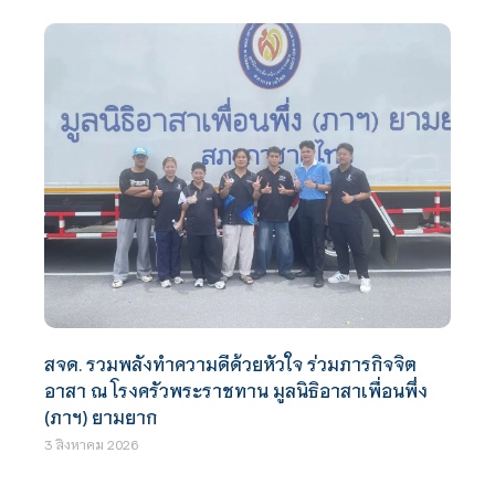
สจด. รวมพลังทำความดีด้วยหัวใจ ร่วมภารกิจจิต
อาสา ณ โรงครัวพระราชทาน มูลนิธิอาสาเพื่อนพึ่ง
(ภาฯ) ยามยาก
3 สิงหาคม 2026