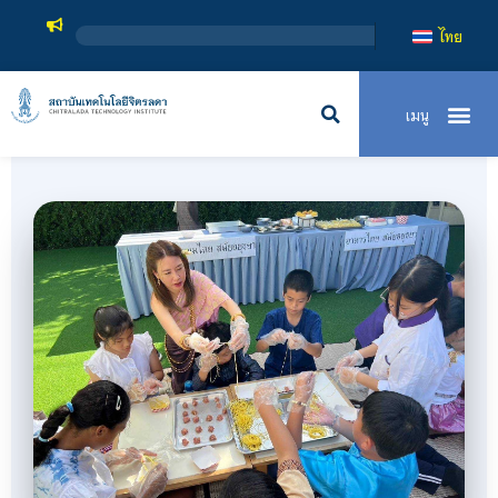
สถาบันเทคโนโ
ไทย