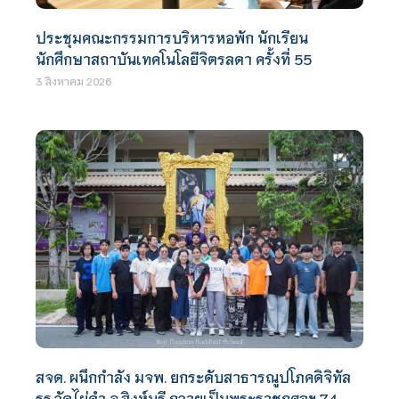
ประชุมคณะกรรมการบริหารหอพัก นักเรียน
นักศึกษาสถาบันเทคโนโลยีจิตรลดา ครั้งที่ 55
3 สิงหาคม 2026
สจด. ผนึกกำลัง มจพ. ยกระดับสาธารณูปโภคดิจิทัล
รร.วัดไผ่ดำ จ.สิงห์บุรี ถวายเป็นพระราชกุศลฯ 74