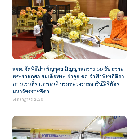
สจด. จัดพิธีบำเพ็ญกุศล ปัญญาสมวาร 50 วัน ถวาย
พระราชกุศล สมเด็จพระเจ้าลูกเธอเจ้าฟ้าพัชรกิติยา
ภา นเรนทิราเทพยวดี กรมหลวงราชสาริณีสิริพัชร
มหาวัชรราชธิดา
31 กรกฎาคม 2026