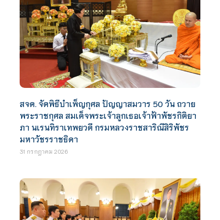
สจด. จัดพิธีบำเพ็ญกุศล ปัญญาสมวาร 50 วัน ถวาย
พระราชกุศล สมเด็จพระเจ้าลูกเธอเจ้าฟ้าพัชรกิติยา
ภา นเรนทิราเทพยวดี กรมหลวงราชสาริณีสิริพัชร
มหาวัชรราชธิดา
31 กรกฎาคม 2026