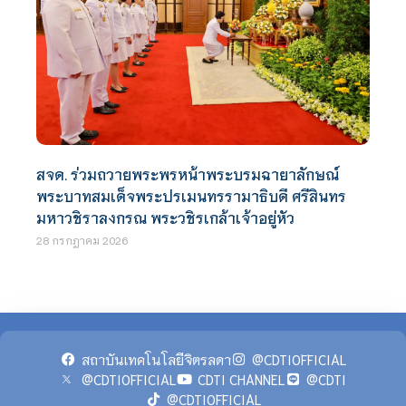
สจด. ร่วมถวายพระพรหน้าพระบรมฉายาลักษณ์
พระบาทสมเด็จพระปรเมนทรรามาธิบดี ศรีสินทร
มหาวชิราลงกรณ พระวชิรเกล้าเจ้าอยู่หัว
28 กรกฎาคม 2026
สถาบันเทคโนโลยีจิตรลดา
@CDTIOFFICIAL
@CDTIOFFICIAL
CDTI CHANNEL
@CDTI
@CDTIOFFICIAL