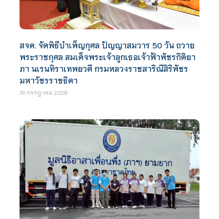
สจด. จัดพิธีบำเพ็ญกุศล ปัญญาสมวาร 50 วัน ถวาย
พระราชกุศล สมเด็จพระเจ้าลูกเธอเจ้าฟ้าพัชรกิติยา
ภา นเรนทิราเทพยวดี กรมหลวงราชสาริณีสิริพัชร
มหาวัชรราชธิดา
31 กรกฎาคม 2026