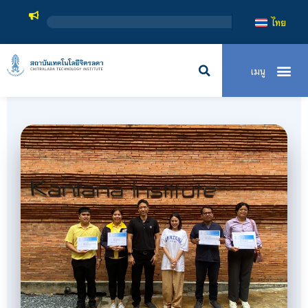
สถาบันเ
ไทย