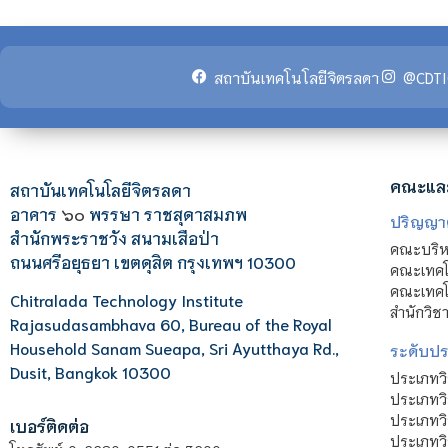
สถาบันเทคโนโลยีจิตรลดา
@CDTI
คณะแล
สถาบันเทคโนโลยีจิตรลดา
อาคาร
๖๐
พรรษา ราชสุดาสมภพ
ปริญญา
สำนักพระราชวัง สนามเสือป่า
คณะบริหา
ถนนศรีอยุธยา เขตดุสิต กรุงเทพฯ 10300
คณะเทคโ
คณะเทคโน
Chitralada Technology Institute
สำนักวิช
Rajasudasambhava 60, Bureau of the Royal
Household Sanam Sueapa, Sri Ayutthaya Rd.,
ระดับประ
Dusit, Bangkok 10300
ประเภทว
ประเภทวิ
ประเภทว
เบอร์ติดต่อ
ประเภทวิ