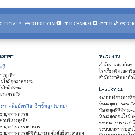
OFFICIAL
@CDTIOFFICIAL
CDTI CHANNEL
@CDTI
@CDTIO
ะสาขา
หน่วยงาน
สำนักงานสถาบันฯ
ตรี
โรงเรียนจิตรลดาวิ
รธุรกิจ
สำนักวิชาศึกษาทั่ว
นโลยีอุตสาหกรรม
โลยีดิจิทัล
E-SERVICE
าเกษตรนวัต
ระบบบริการการศึก
ห้องสมุด (Libery C
กาศนียบัตรวิชาชีพชั้นสูง (ปวส.)
ห้องสมุดดิจิทัล (E-L
ิชาอุตสาหกรรม
ห้องสมุดออนไลน์ (
ชาบริหารธุรกิจ
ระบบสารบรรณอิเล็
ิชาอุตสาหกรรมอาหาร
ระบบแสดงผลออนไล
ชาอุตสาหกรรมดิจิทัลและเทคโนโลยีสารสนเทศ