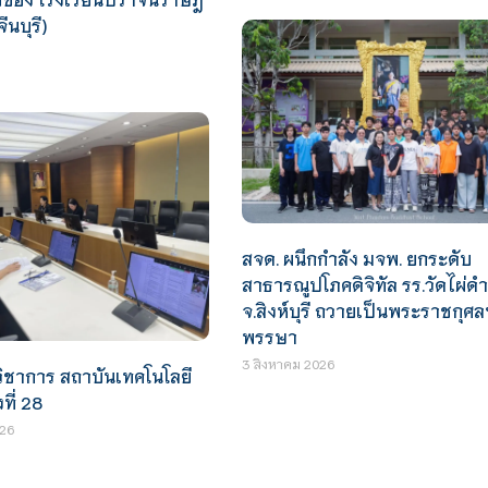
ีนบุรี)
สจด. ผนึกกำลัง มจพ. ยกระดับ
สาธารณูปโภคดิจิทัล รร.วัดไผ่ดำ
จ.สิงห์บุรี ถวายเป็นพระราชกุศล
พรรษา
3 สิงหาคม 2026
ิชาการ สถาบันเทคโนโลยี
ที่ 28
26