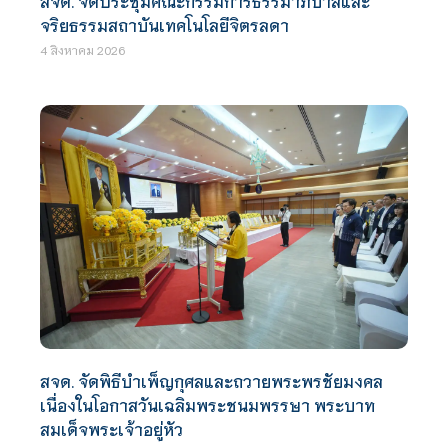
สจด. จัดประชุมคณะกรรมการธรรมาภิบาลและ
จริยธรรมสถาบันเทคโนโลยีจิตรลดา
4 สิงหาคม 2026
สจด. จัดพิธีบำเพ็ญกุศลและถวายพระพรชัยมงคล
เนื่องในโอกาสวันเฉลิมพระชนมพรรษา พระบาท
สมเด็จพระเจ้าอยู่หัว