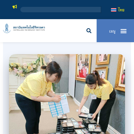
สถาบันเท
ไทย