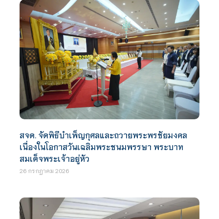
สจด. จัดพิธีบำเพ็ญกุศลและถวายพระพรชัยมงคล
เนื่องในโอกาสวันเฉลิมพระชนมพรรษา พระบาท
สมเด็จพระเจ้าอยู่หัว
26 กรกฎาคม 2026