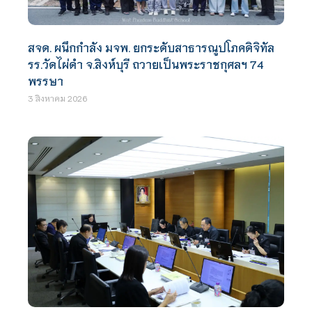
สจด. ผนึกกำลัง มจพ. ยกระดับสาธารณูปโภคดิจิทัล
รร.วัดไผ่ดำ จ.สิงห์บุรี ถวายเป็นพระราชกุศลฯ 74
พรรษา
3 สิงหาคม 2026