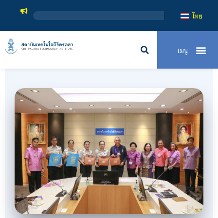
สถาบันเทคโนโลยีจิตรลดา เ
ไทย