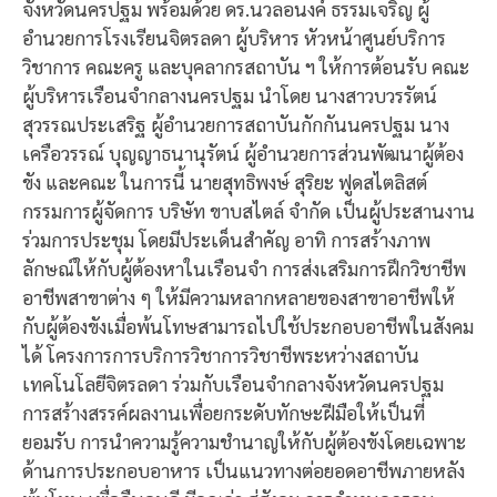
จังหวัดนครปฐม พร้อมด้วย ดร.นวลอนงค์ ธรรมเจริญ ผู้
อำนวยการโรงเรียนจิตรลดา ผู้บริหาร หัวหน้าศูนย์บริการ
วิชาการ คณะครู และบุคลากรสถาบัน ฯ ให้การต้อนรับ คณะ
ผู้บริหารเรือนจำกลางนครปฐม นำโดย นางสาวบวรรัตน์
สุวรรณประเสริฐ ผู้อำนวยการสถาบันกักกันนครปฐม นาง
เครือวรรณ์ บุญญาธนานุรัตน์ ผู้อำนวยการส่วนพัฒนาผู้ต้อง
ขัง และคณะ ในการนี้ นายสุทธิพงษ์ สุริยะ ฟูดสไตลิสต์
กรรมการผู้จัดการ บริษัท ขาบสไตล์ จำกัด เป็นผู้ประสานงาน
ร่วมการประชุม โดยมีประเด็นสำคัญ อาทิ การสร้างภาพ
ลักษณ์ให้กับผู้ต้องหาในเรือนจำ การส่งเสริมการฝึกวิชาชีพ
อาชีพสาขาต่าง ๆ ให้มีความหลากหลายของสาขาอาชีพให้
กับผู้ต้องขังเมื่อพ้นโทษสามารถไปใช้ประกอบอาชีพในสังคม
ได้ โครงการการบริการวิชาการวิชาชีพระหว่างสถาบัน
เทคโนโลยีจิตรลดา ร่วมกับเรือนจำกลางจังหวัดนครปฐม
การสร้างสรรค์ผลงานเพื่อยกระดับทักษะฝีมือให้เป็นที่
ยอมรับ การนำความรู้ความชำนาญให้กับผู้ต้องขังโดยเฉพาะ
ด้านการประกอบอาหาร เป็นแนวทางต่อยอดอาชีพภายหลัง