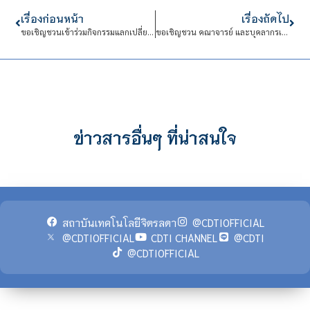
เรื่องก่อนหน้า
เรื่องถัดไป
ขอเชิญชวนเข้าร่วมกิจกรรมแลกเปลี่ยนเรียนรู้ (KM) ในหัวข้อ “บทบาทของครูที่ปรึกษาในศตวรรษที่ 21 จากประสบการณ์จริง ที่มากกว่าทฤษฎี”
ขอเชิญชวน คณาจารย์ และบุคลากรเข้าร่วมกิจกรรมแลกเปลี่ยนเรียนรู้ (KM) ในหัวข้อ “จีน กับเทคโนโลยีเขย่าโลก”
ข่าวสารอื่นๆ ที่น่าสนใจ
สถาบันเทคโนโลยีจิตรลดา
@CDTIOFFICIAL
@CDTIOFFICIAL
CDTI CHANNEL
@CDTI
@CDTIOFFICIAL