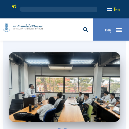
สถาบันเ
ไทย