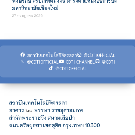
พงษ์รักษ์ ศรีบัณฑิตมงคล ดำรงตำแหน่งอธิการบดี
มหาวิทยาลัยเชียงใหม่
27 กรกฎาคม 2026
สถาบันเทคโนโลยีจิตรลดา
@CDTIOFFICIAL
@CDTIOFFICIAL
CDTI CHANNEL
@CDTI
@CDTIOFFICIAL
สถาบันเทคโนโลยีจิตรลดา
อาคาร
พรรษา ราชสุดาสมภพ
๖๐
สำนักพระราชวัง สนามเสือป่า
ถนนศรีอยุธยา เขตดุสิต กรุงเทพฯ 10300