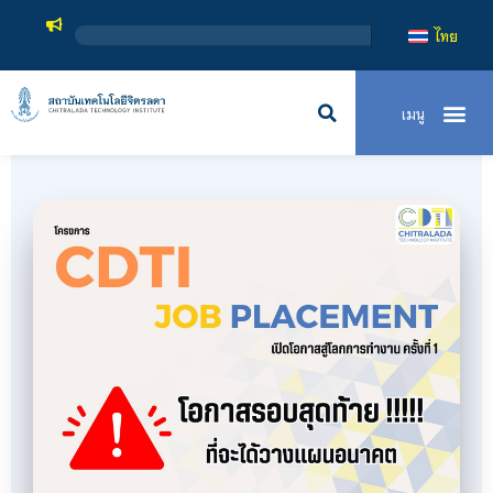
สถาบันเทค
ไทย