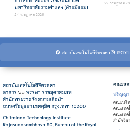
27 กรกฎาคม 20
มหาวิทยาลัยรามคำแหง (ฝ่ายมัธยม)
24 กรกฎาคม 2026
สถาบันเทคโนโลยีจิตรลดา
@CDTI
คณะแล
สถาบันเทคโนโลยีจิตรลดา
อาคาร
๖๐
พรรษา ราชสุดาสมภพ
ปริญญา
สำนักพระราชวัง สนามเสือป่า
คณะบริหา
ถนนศรีอยุธยา เขตดุสิต กรุงเทพฯ 10300
คณะเทคโ
คณะเทคโน
Chitralada Technology Institute
สำนักวิช
Rajasudasambhava 60, Bureau of the Royal