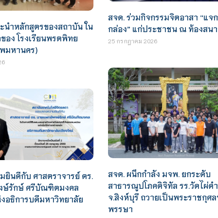
สจด. ร่วมกิจกรรมจิตอาสา “แจก
นะนำหลักสูตรของสถาบัน ใน
กล่อง” แก่ประชาชน ณ ท้องสน
อของ โรงเรียนพรตพิทย
25 กรกฎาคม 2026
เทพมหานคร)
26
สจด. ผนึกกำลัง มจพ. ยกระดับ
ยินดีกับ ศาสตราจารย์ ดร.
สาธารณูปโภคดิจิทัล รร.วัดไผ่ดำ
ษ์รักษ์ ศรีบัณฑิตมงคล
จ.สิงห์บุรี ถวายเป็นพระราชกุศล
งอธิการบดีมหาวิทยาลัย
พรรษา