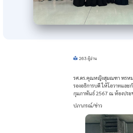
263 ผู้อ่าน
รศ.ดร.คุณหญิงสุมณฑา พรหมบ
รองอธิการบดี ให้โอวาทและกำลั
กุมภาพันธ์ 2567 ณ ห้องประ
ปภาภรณ์/ข่าว