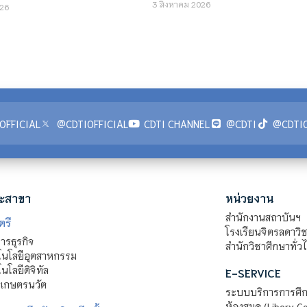
3 สิงหาคม 2026
26
OFFICIAL
@CDTIOFFICIAL
CDTI CHANNEL
@CDTI
@CDTIO
ะสาขา
หน่วยงาน
สำนักงานสถาบันฯ
ตรี
โรงเรียนจิตรลดาวิ
รธุรกิจ
สำนักวิชาศึกษาทั่ว
นโลยีอุตสาหกรรม
โลยีดิจิทัล
E-SERVICE
าเกษตรนวัต
ระบบบริการการศึก
ห้องสมุด (Libery C