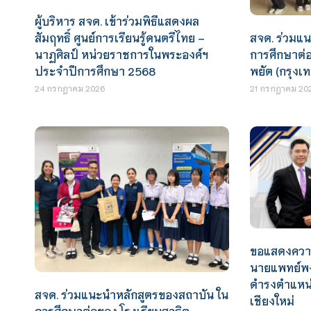
ผู้บริหาร สจด. เข้าร่วมพิธีแสดงผล
สจด. ร่วมแ
สัมฤทธิ์ ศูนย์การเรียนรู้ดนตรีไทย –
การศึกษาต่
นาฏศิลป์ หน่วยราชการในพระองค์ฯ
พยัต (กรุง
ประจำปีการศึกษา 2568
21 กรกฎาคม 20
24 กรกฎาคม 2026
ขอแสดงความ
นายแพทย์พง
ดำรงตำแหน่
สจด. ร่วมแนะนำหลักสูตรของสถาบัน ใน
เชียงใหม่
การศึกษาต่อของ โรงเรียนสาธิต