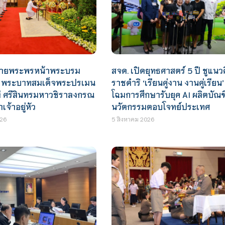
ถวายพระพรหน้าพระบรม
สจด. เปิดยุทธศาสตร์ 5 ปี ชูแน
์ พระบาทสมเด็จพระปรเมน
ราชดำริ ‘เรียนคู่งาน งานคู่เรียน’
ี ศรีสินทรมหาวชิราลงกรณ
โฉมการศึกษารับยุค AI ผลิตบัณ
เจ้าอยู่หัว
นวัตกรรมตอบโจทย์ประเทศ
26
5 สิงหาคม 2026