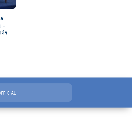
ผล
ย –
ค์ฯ
FFICIAL