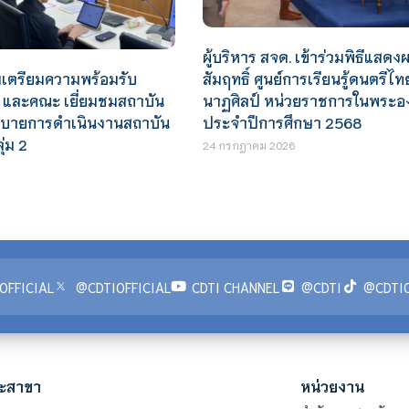
ผู้บริหาร สจด. เข้าร่วมพิธีแสดง
มเตรียมความพร้อมรับ
สัมฤทธิ์ ศูนย์การเรียนรู้ดนตรีไท
. และคณะ เยี่ยมชมสถาบัน
นาฏศิลป์ หน่วยราชการในพระอง
บายการดำเนินงานสถาบัน
ประจำปีการศึกษา 2568
ุ่ม 2
24 กรกฎาคม 2026
OFFICIAL
@CDTIOFFICIAL
CDTI CHANNEL
@CDTI
@CDTIO
ะสาขา
หน่วยงาน