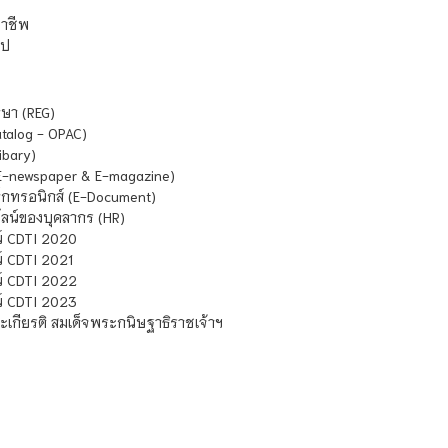
ชาชีพ
ไป
ษา (REG)
atalog - OPAC)
ibary)
E-newspaper & E-magazine)
กทรอนิกส์ (E-Document)
น์ของบุคลากร (HR)
์ CDTI 2020
 CDTI 2021
์ CDTI 2022
์ CDTI 2023
เกียรติ สมเด็จพระกนิษฐาธิราชเจ้าฯ