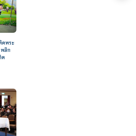
วคิดพระ
 พลิก
ฑิต