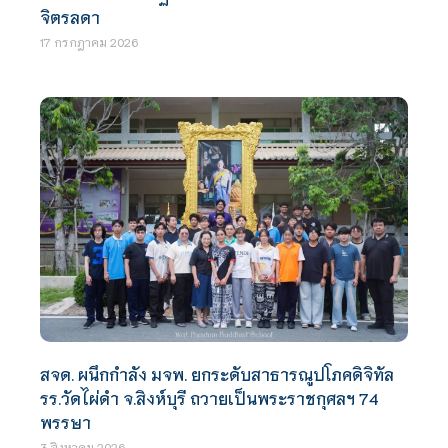
จิตรลดา
17 กรกฎาคม 2026
สจด. ผนึกกำลัง มจพ. ยกระดับสาธารณูปโภคดิจิทัล
รร.วัดไผ่ดำ จ.สิงห์บุรี ถวายเป็นพระราชกุศลฯ 74
พรรษา
3 สิงหาคม 2026