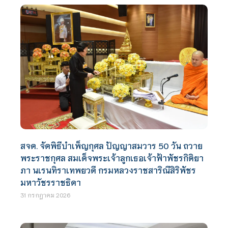
สจด. จัดพิธีบำเพ็ญกุศล ปัญญาสมวาร 50 วัน ถวาย
พระราชกุศล สมเด็จพระเจ้าลูกเธอเจ้าฟ้าพัชรกิติยา
ภา นเรนทิราเทพยวดี กรมหลวงราชสาริณีสิริพัชร
มหาวัชรราชธิดา
31 กรกฎาคม 2026