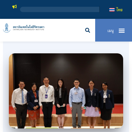
สถาบันเทคโ
ไทย