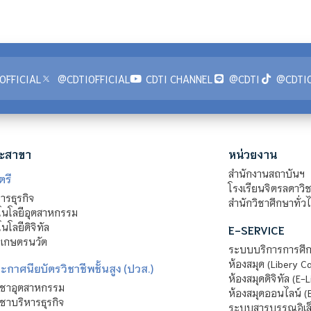
OFFICIAL
@CDTIOFFICIAL
CDTI CHANNEL
@CDTI
@CDTIO
ะสาขา
หน่วยงาน
สำนักงานสถาบันฯ
ตรี
โรงเรียนจิตรลดาวิ
รธุรกิจ
สำนักวิชาศึกษาทั่ว
นโลยีอุตสาหกรรม
โลยีดิจิทัล
E-SERVICE
าเกษตรนวัต
ระบบบริการการศึก
ห้องสมุด (Libery C
กาศนียบัตรวิชาชีพชั้นสูง (ปวส.)
ห้องสมุดดิจิทัล (E-L
ิชาอุตสาหกรรม
ห้องสมุดออนไลน์ (
ชาบริหารธุรกิจ
ระบบสารบรรณอิเล็