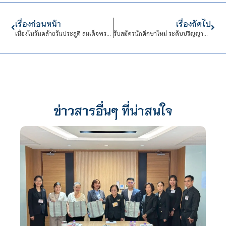
เรื่องก่อนหน้า
เรื่องถัดไป
เนื่องในวันคล้ายวันประสูติ สมเด็จพระเจ้าลูกเธอ เจ้าฟ้าพัชรกิติยาภา นเรนทิราเทพยวดี กรมหลวงราชสาริณีสิริพัชร มหาวัชรราชธิดา ๗ ธันวาคม ๒๕๖๖
รับสมัครนักศึกษาใหม่ ระดับปริญญาตรี ปีการศึกษา 2567 รอบ ผู้สำเร็จการศึกษาระดับประกาศนียบัตรวิชาชีพชั้นสูง (ปวส.)
ข่าวสารอื่นๆ ที่น่าสนใจ