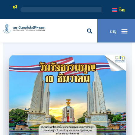
สถาบันเ
ไทย