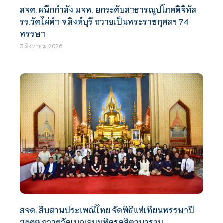
สจด. ผนึกกำลัง มจพ. ยกระดับสาธารณูปโภคดิจิทัล
รร.วัดไผ่ดำ จ.สิงห์บุรี ถวายเป็นพระราชกุศลฯ 74
พรรษา
3 สิงหาคม 2026
สจด. สืบสานประเพณีไทย จัดพิธีแห่เทียนพรรษาปี
2569 ถวายวัดเบญจมบพิตรดุสิตวนาราม