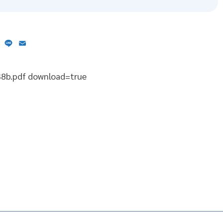
ebook
X
Line
Email
438b.pdf download=true