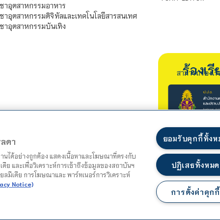
ิชาอุตสาหกรรมอาหาร
ชาอุตสาหกรรมดิจิทัลและเทคโนโลยีสารสนเทศ
ชาอุตสาหกรรมบันเทิง
ร้องเ
สามารถร้องเร
ยอมรับคุกกี้ทั้ง
ตรลดา
ำงานได้อย่างถูกต้อง แสดงเนื้อหาและโฆษณาที่ตรงกับ
ปฏิเสธทั้งหมด
เดีย และเพื่อวิเคราะห์การเข้าถึงข้อมูลของสถาบันฯ
ชียลมีเดีย การโฆษณาและ พาร์ทเนอร์การวิเคราะห์
acy Notice)
การตั้งค่าคุกกี้
แผนผังเว็บไซต์
นโยบายความเป็นส่วนตัว
นโยบายคุกกี้