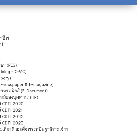
ชาชีพ
ไป
ษา (REG)
atalog - OPAC)
ibary)
E-newspaper & E-magazine)
กทรอนิกส์ (E-Document)
น์ของบุคลากร (HR)
์ CDTI 2020
 CDTI 2021
์ CDTI 2022
์ CDTI 2023
เกียรติ สมเด็จพระกนิษฐาธิราชเจ้าฯ