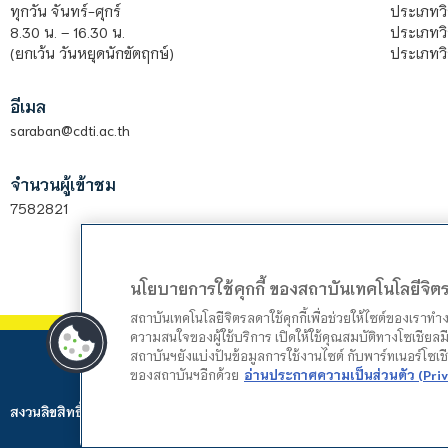
ประเภทว
ทุกวัน จันทร์-ศุกร์
ประเภทวิ
8.30 น. – 16.30 น.
ประเภทวิ
(ยกเว้น วันหยุดนักขัตฤกษ์)
อีเมล
saraban@cdti.ac.th
จำนวนผู้เข้าชม
7582821
นโยบายการใช้คุกกี้ ของสถาบันเทคโนโลยีจิ
สถาบันเทคโนโลยีจิตรลดาใช้คุกกี้เพื่อช่วยให้ไซต์ของเราท
ความสนใจของผู้ใช้บริการ เปิดให้ใช้คุณสมบัติทางโซเชียลมี
สถาบันฯยังแบ่งปันข้อมูลการใช้งานไซต์ กับพาร์ทเนอร์โซเ
ของสถาบันฯอีกด้วย
อ่านประกาศความเป็นส่วนตัว (Priv
สงวนลิขสิทธิ์ © 2024 สถาบันเทคโนโลยีจิตรลดา. Web by
Mountain Studio