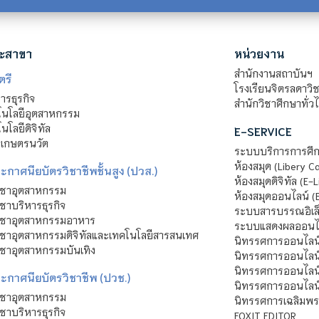
ะสาขา
หน่วยงาน
สำนักงานสถาบันฯ
ตรี
โรงเรียนจิตรลดาวิ
รธุรกิจ
สำนักวิชาศึกษาทั่ว
นโลยีอุตสาหกรรม
โลยีดิจิทัล
E-SERVICE
าเกษตรนวัต
ระบบบริการการศึก
ห้องสมุด (Libery C
กาศนียบัตรวิชาชีพชั้นสูง (ปวส.)
ห้องสมุดดิจิทัล (E-L
ิชาอุตสาหกรรม
ห้องสมุดออนไลน์ (
ชาบริหารธุรกิจ
ระบบสารบรรณอิเล็
ิชาอุตสาหกรรมอาหาร
ระบบแสดงผลออนไล
ชาอุตสาหกรรมดิจิทัลและเทคโนโลยีสารสนเทศ
นิทรรศการออนไลน
ชาอุตสาหกรรมบันเทิง
นิทรรศการออนไลน์
นิทรรศการออนไลน
ะกาศนียบัตรวิชาชีพ (ปวช.)
นิทรรศการออนไลน
ิชาอุตสาหกรรม
นิทรรศการเฉลิมพระ
ชาบริหารธุรกิจ
FOXIT EDITOR