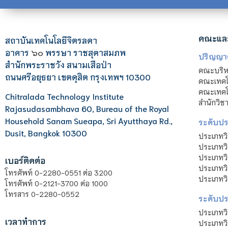
คณะแล
สถาบันเทคโนโลยีจิตรลดา
อาคาร
๖๐
พรรษา ราชสุดาสมภพ
ปริญญา
สำนักพระราชวัง สนามเสือป่า
คณะบริหา
ถนนศรีอยุธยา เขตดุสิต กรุงเทพฯ 10300
คณะเทคโ
คณะเทคโน
Chitralada Technology Institute
สำนักวิช
Rajasudasambhava 60, Bureau of the Royal
Household Sanam Sueapa, Sri Ayutthaya Rd.,
ระดับประ
Dusit, Bangkok 10300
ประเภทว
ประเภทวิ
ประเภทว
เบอร์ติดต่อ
ประเภทวิ
โทรศัพท์ 0-2280-0551 ต่อ 3200
ประเภทวิ
โทรศัพท์ 0-2121-3700 ต่อ 1000
โทรสาร 0-2280-0552
ระดับปร
ประเภทว
เวลาทำการ
ประเภทวิ