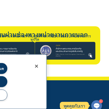
รียนผ่านช่องทางหน่วยงานภายนอก
ียนผ่านหน่วยงานกำกับดูแลด้านการป้องกันและปราบปรามการ
ทุจริต
หมด
1
พูดคุยกับเรา