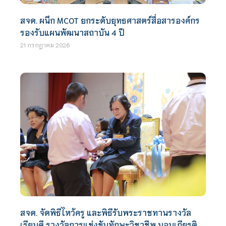
สจด. ผนึก MCOT ยกระดับยุทธศาสตร์สื่อสารองค์กร
รองรับแผนพัฒนาสถาบัน 4 ปี
21 กรกฎาคม 2026
สจด. จัดพิธีไหว้ครู และพิธีรับพระราชทานรางวัล
เรียนดี รางวัลการแข่งขันทักษะวิชาชีพ มอบเกียรติ