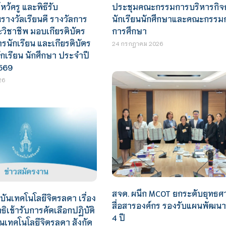
หว้ครู และพิธีรับ
ประชุมคณะกรรมการบริหารกิจ
างวัลเรียนดี รางวัลการ
นักเรียนนักศึกษาและคณะกรรม
ะวิชาชีพ มอบเกียรติบัตร
การศึกษา
นักเรียน และเกียรติบัตร
24 กรกฎาคม 2026
ักเรียน นักศึกษา ประจำปี
569
26
สจด. ผนึก MCOT ยกระดับยุทธศ
นเทคโนโลยีจิตรลดา เรื่อง
สื่อสารองค์กร รองรับแผนพัฒน
ิทธิเข้ารับการคัดเลือกปฏิบัติ
4 ปี
เทคโนโลยีจิตรลดา สังกัด