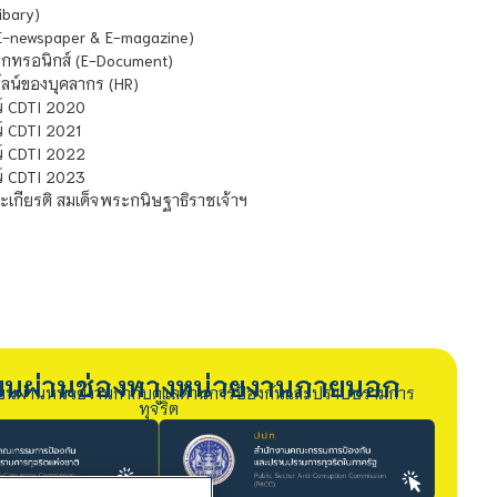
ibary)
E-newspaper & E-magazine)
กทรอนิกส์ (E-Document)
น์ของบุคลากร (HR)
์ CDTI 2020
 CDTI 2021
์ CDTI 2022
์ CDTI 2023
เกียรติ สมเด็จพระกนิษฐาธิราชเจ้าฯ
รียนผ่านช่องทางหน่วยงานภายนอก
ียนผ่านหน่วยงานกำกับดูแลด้านการป้องกันและปราบปรามการ
ทุจริต