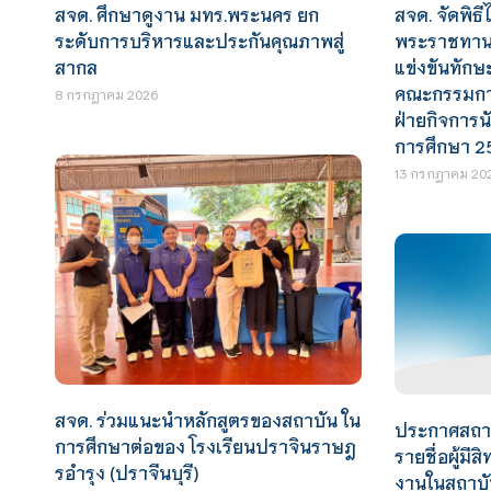
สจด. จัดพิธีไ
สจด. ศึกษาดูงาน มทร.พระนคร ยก
พระราชทานร
ระดับการบริหารและประกันคุณภาพสู่
แข่งขันทักษ
สากล
คณะกรรมการ
8 กรกฎาคม 2026
ฝ่ายกิจการน
การศึกษา 2
13 กรกฎาคม 20
สจด. ร่วมแนะนำหลักสูตรของสถาบัน ใน
ประกาศสถาบั
การศึกษาต่อของ โรงเรียนปราจินราษฎ
รายชื่อผู้มีส
รอำรุง (ปราจีนบุรี)
งานในสถาบัน