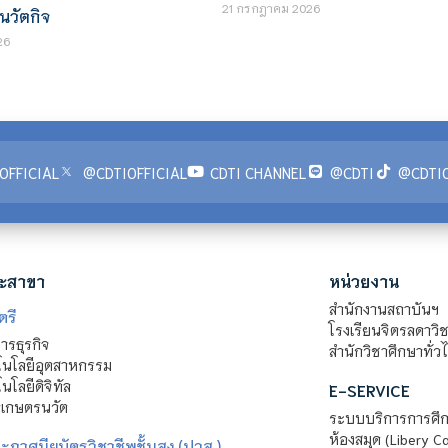
21 กรกฎาคม 2026
นวัตกิจ
26
OFFICIAL
@CDTIOFFICIAL
CDTI CHANNEL
@CDTI
@CDTIO
ะสาขา
หน่วยงาน
สำนักงานสถาบันฯ
ตรี
โรงเรียนจิตรลดาวิ
รธุรกิจ
สำนักวิชาศึกษาทั่ว
นโลยีอุตสาหกรรม
โลยีดิจิทัล
E-SERVICE
าเกษตรนวัต
ระบบบริการการศึก
ห้องสมุด (Libery C
กาศนียบัตรวิชาชีพชั้นสูง (ปวส.)