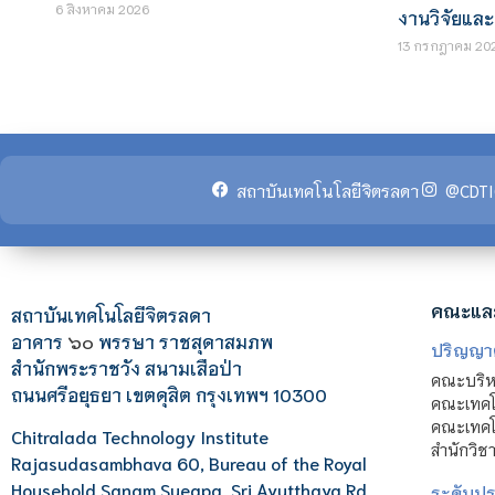
6 สิงหาคม 2026
งานวิจัยและ
13 กรกฎาคม 20
สถาบันเทคโนโลยีจิตรลดา
@CDTI
คณะแล
สถาบันเทคโนโลยีจิตรลดา
อาคาร
๖๐
พรรษา ราชสุดาสมภพ
ปริญญา
สำนักพระราชวัง สนามเสือป่า
คณะบริหา
ถนนศรีอยุธยา เขตดุสิต กรุงเทพฯ 10300
คณะเทคโ
คณะเทคโน
Chitralada Technology Institute
สำนักวิช
Rajasudasambhava 60, Bureau of the Royal
Household Sanam Sueapa, Sri Ayutthaya Rd.,
ระดับประ