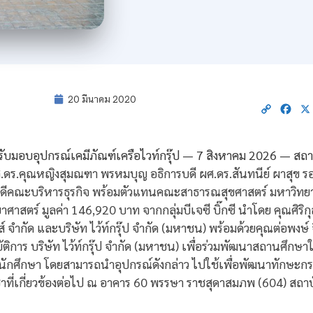
20 มีนาคม 2020
Copy
Fac
Link
 รศ.ดร.คุณหญิงสุมณฑา พรหมบุญ อธิการบดี ผศ.ดร.สันทนีย์ ผาสุข 
ีคณะบริหารธุรกิจ พร้อมตัวแทนคณะสาธารณสุขศาสตร์ มหาวิทยา
ศาสตร์ มูลค่า 146,920 บาท จากกลุ่มบีเจซี บิ๊กซี นำโดย คุณศิริกุ
้ส์ จำกัด และบริษัท ไว้ท์กรุ๊ป จำกัด (มหาชน) พร้อมด้วยคุณต่อพงษ์ 
ัติการ บริษัท ไว้ท์กรุ๊ป จำกัด (มหาชน) เพื่อร่วมพัฒนาสถานศึกษา
แก่นักศึกษา โดยสามารถนำอุปกรณ์ดังกล่าว ไปใช้เพื่อพัฒนาทักษะ
ที่เกี่ยวข้องต่อไป ณ อาคาร 60 พรรษา ราชสุดาสมภพ (604) สถ