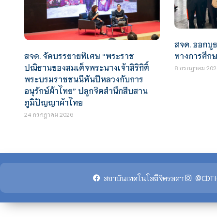
สจด. ออกบู
สจด. จัดบรรยายพิเศษ “พระราช
ทางการศึก
ปณิธานของสมเด็จพระนางเจ้าสิริกิติ์
8 กรกฎาคม 202
พระบรมราชชนนีพันปีหลวงกับการ
อนุรักษ์ผ้าไทย” ปลูกจิตสำนึกสืบสาน
ภูมิปัญญาผ้าไทย
24 กรกฎาคม 2026
สถาบันเทคโนโลยีจิตรลดา
@CDTI