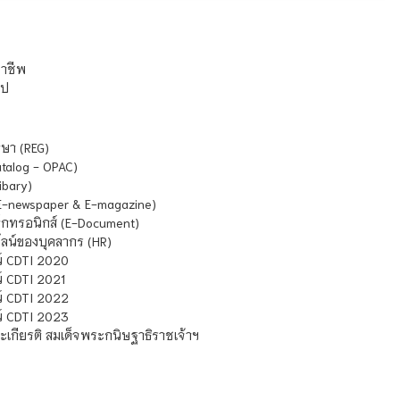
ชาชีพ
ไป
ษา (REG)
atalog - OPAC)
ibary)
E-newspaper & E-magazine)
กทรอนิกส์ (E-Document)
น์ของบุคลากร (HR)
์ CDTI 2020
 CDTI 2021
์ CDTI 2022
์ CDTI 2023
เกียรติ สมเด็จพระกนิษฐาธิราชเจ้าฯ