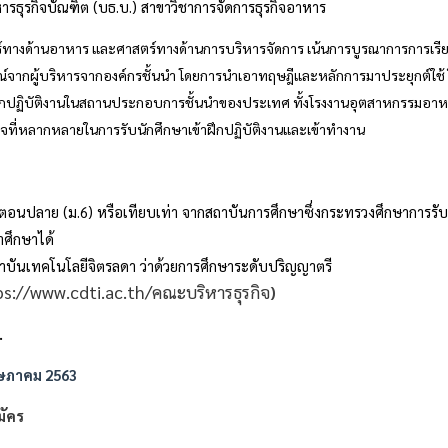
หารธุรกิจบัณฑิต (บธ.บ.) สาขาวิชาการจัดการธุรกิจอาหาร
์ทางด้านอาหาร และศาสตร์ทางด้านการบริหารจัดการ เน้นการบูรณาการการเรีย
์จากผู้บริหารจากองค์กรชั้นนำ โดยการนำเอาทฤษฎีและหลักการมาประยุกต์ใช้ 
ารฝึกปฏิบัติงานในสถานประกอบการชั้นนำของประเทศ ทั้งโรงงานอุตสาหกรรมอาห
รกิจที่หลากหลายในการรับนักศึกษาเข้าฝึกปฏิบัติงานและเข้าทำงาน
าตอนปลาย (ม.6) หรือเทียบเท่า จากสถาบันการศึกษาซึ่งกระทรวงศึกษาการรั
าศึกษาได้
ถาบันเทคโนโลยีจิตรลดา ว่าด้วยการศึกษาระดับปริญญาตรี
s://www.cdti.ac.th/คณะบริหารธุรกิจ
)
…
 พฤษภาคม 2563
มัคร