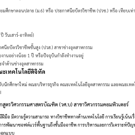
มัธยมศึกษาตอนปลาย (ม.6) หรือ ประกาศนียบัตรวิชาชีพ (ปวช.) หรือ เทียบเท
ี วันเสาร์-อาทิตย์)
ศนียบัตรวิชาชีพชั้นสูง (ปวส.) สาขาช่างอุตสาหกรรม
นอย่างน้อย 1 ปี หรือปัจจุบันกำลังทำงานอยู่
ประจำด้านช่างอุตสาหกรรม
ณะเทคโนโลยีดิจิทัล
กสูตรวิศวกรรมศาสตรบัณฑิต (วศ.บ) สาขาวิศวกรรมคอมพิวเตอร์
ี มีฝีมือ มีความรู้ความสามารถ ทางวิชาชีพทางด้านเทคโนโลยี การเรียนรู้เน้
นการพัฒนาซอฟต์แวร์พื้นฐานถึงขั้นมืออาชีพ การบริหารและการวิเคราะห์ป
งออกแบบ