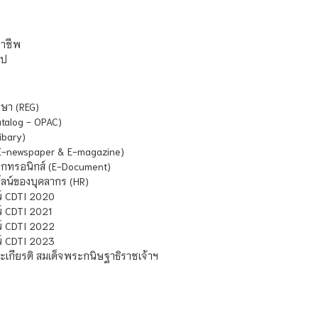
ชาชีพ
ไป
ษา (REG)
atalog - OPAC)
ibary)
E-newspaper & E-magazine)
กทรอนิกส์ (E-Document)
น์ของบุคลากร (HR)
์ CDTI 2020
 CDTI 2021
์ CDTI 2022
์ CDTI 2023
เกียรติ สมเด็จพระกนิษฐาธิราชเจ้าฯ