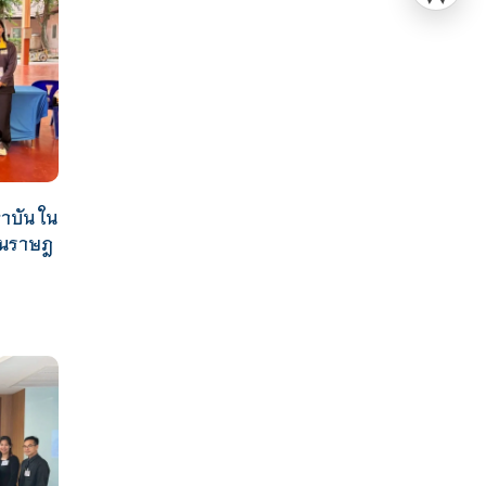
าบัน ใน
ินราษฎ