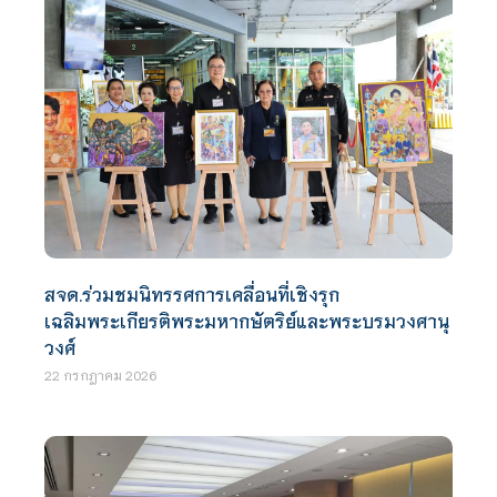
สจด.ร่วมชมนิทรรศการเคลื่อนที่เชิงรุก
เฉลิมพระเกียรติพระมหากษัตริย์และพระบรมวงศานุ
วงศ์
22 กรกฎาคม 2026