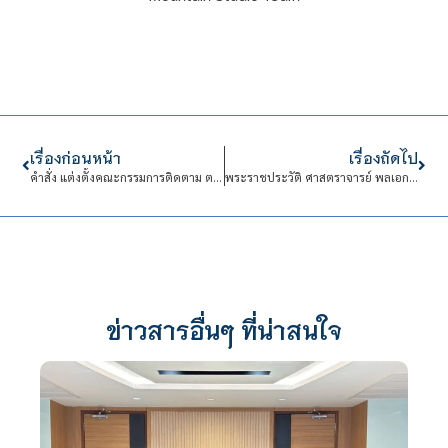
เรื่องก่อนหน้า
เรื่องถัดไป
คำสั่ง แต่งตั้งคณะกรรมการติดตาม ตรวจสอบ และประเมินผลการปฏิบัติงานของสถาบันเทคโนโลยีจิตรลดา
พระราชประวัติ ศาสตราจารย์ พลเอก พลเรือเอก พลอากาศเอก สมเด็จพระเจ้าน้องนางเธอ เจ้าฟ้าจุฬาภรณวลัยลักษณ์ อัครราชกุมารี กรมพระศรีสวางควัฒน วรขัตติยราชนารี
ข่าวสารอื่นๆ ที่น่าสนใจ