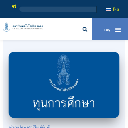
ส
ไทย
ข่าวประชาสัมพันธ์