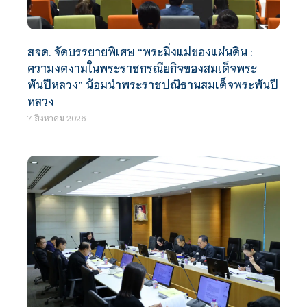
สจด. จัดบรรยายพิเศษ “พระมิ่งแม่ของแผ่นดิน :
ความงดงามในพระราชกรณียกิจของสมเด็จพระ
พันปีหลวง” น้อมนำพระราชปณิธานสมเด็จพระพันปี
หลวง
7 สิงหาคม 2026