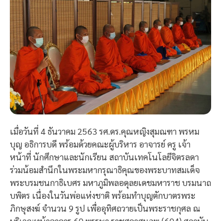
เมื่อวันที่ 4 ธันวาคม 2563 รศ.ดร.คุณหญิงสุมณฑา พรหม
บุญ อธิการบดี พร้อมด้วยคณะผู้บริหาร อาจารย์ ครู เจ้า
หน้าที่ นักศึกษาและนักเรียน สถาบันเทคโนโลยีจิตรลดา
ร่วมน้อมสำนึกในพระมหากรุณาธิคุณของพระบาทสมเด็จ
พระบรมชนกาธิเบศร มหาภูมิพลอดุลยเดชมหาราช บรมนาถ
บพิตร เนื่องในวันพ่อแห่งชาติ พร้อมทำบุญตักบาตรพระ
ภิกษุสงฆ์ จำนวน 9 รูป เพื่ออุทิศถวายเป็นพระราชกุศล ณ
บริเวณหน้าอาคาร 60 พรรษา ราชสุดาสมภพ (604) สถาบัน