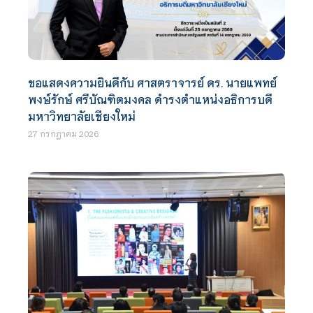
ขอแสดงความยินดีกับ ศาสตราจารย์ ดร. นายแพทย์
พงษ์รักษ์ ศรีบัณฑิตมงคล ดำรงตำแหน่งอธิการบดี
มหาวิทยาลัยเชียงใหม่
27 กรกฎาคม 2026