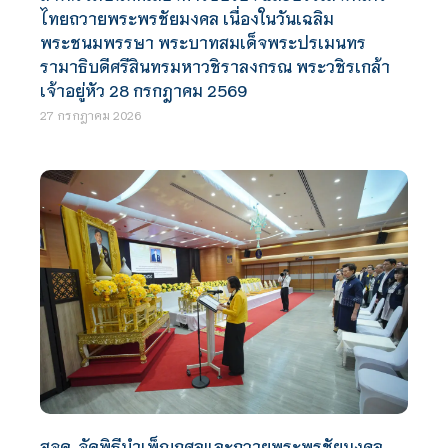
ไทยถวายพระพรชัยมงคล เนื่องในวันเฉลิม
พระชนมพรรษา พระบาทสมเด็จพระปรเมนทร
รามาธิบดีศรีสินทรมหาวชิราลงกรณ พระวชิรเกล้า
เจ้าอยู่หัว 28 กรกฎาคม 2569
27 กรกฎาคม 2026
สจด. จัดพิธีบำเพ็ญกุศลและถวายพระพรชัยมงคล