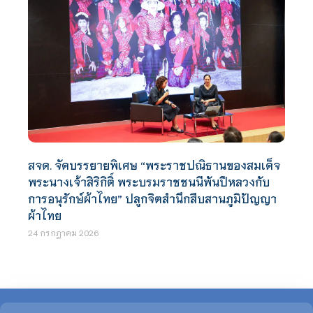
สจด. จัดบรรยายพิเศษ “พระราชปณิธานของสมเด็จ
พระนางเจ้าสิริกิติ์ พระบรมราชชนนีพันปีหลวงกับ
การอนุรักษ์ผ้าไทย” ปลูกจิตสำนึกสืบสานภูมิปัญญา
ผ้าไทย
24 กรกฎาคม 2026