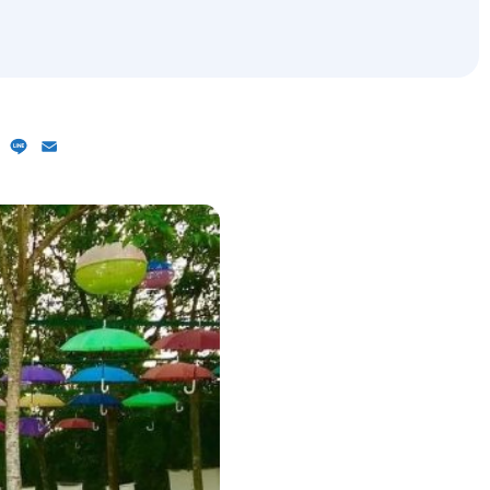
ebook
X
Line
Email