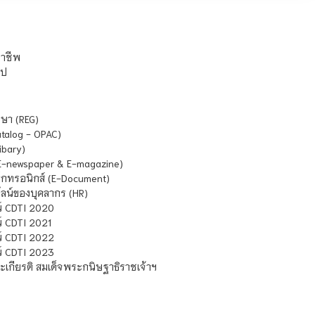
ชาชีพ
ไป
ษา (REG)
atalog - OPAC)
ibary)
E-newspaper & E-magazine)
กทรอนิกส์ (E-Document)
น์ของบุคลากร (HR)
์ CDTI 2020
 CDTI 2021
์ CDTI 2022
์ CDTI 2023
เกียรติ สมเด็จพระกนิษฐาธิราชเจ้าฯ