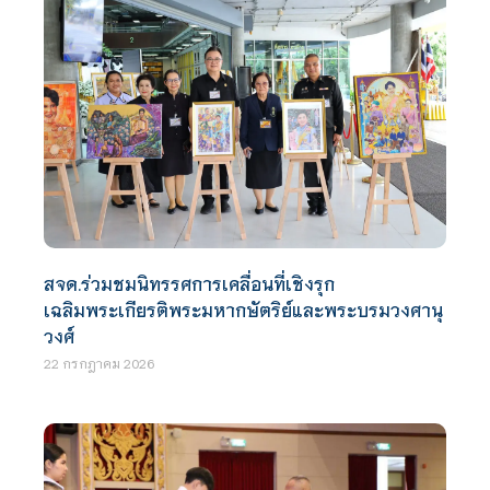
สจด.ร่วมชมนิทรรศการเคลื่อนที่เชิงรุก
เฉลิมพระเกียรติพระมหากษัตริย์และพระบรมวงศานุ
วงศ์
22 กรกฎาคม 2026