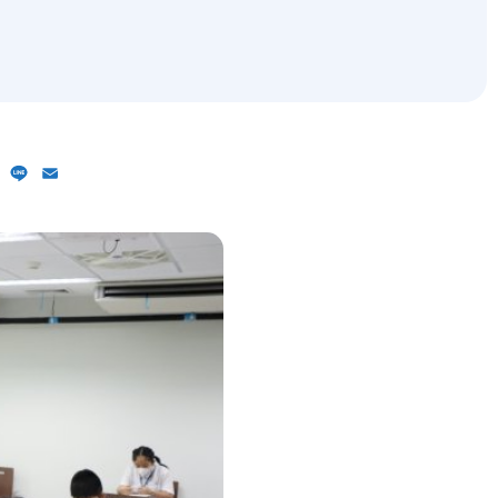
ebook
X
Line
Email