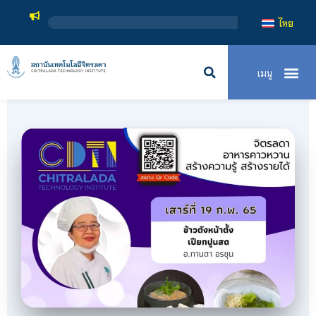
สถาบันเท
ไทย