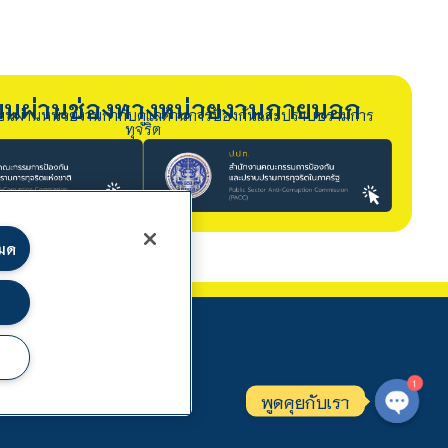
รียนผ่านช่องทางหน่วยงานภายนอก
ียนผ่านหน่วยงานกำกับดูแลด้านการป้องกันและปราบปรามการ
ทุจริต
หมด
1
พูดคุยกับเรา