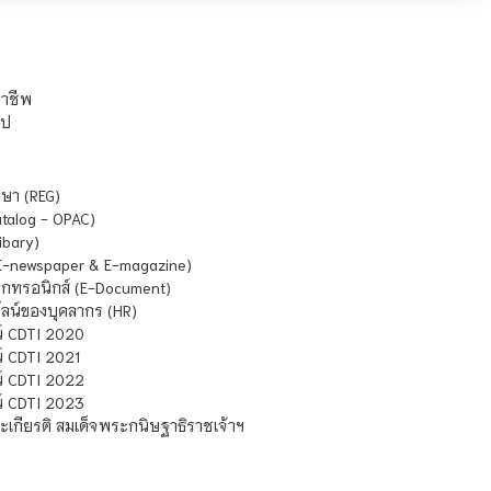
ชาชีพ
ไป
ษา (REG)
atalog - OPAC)
ibary)
E-newspaper & E-magazine)
กทรอนิกส์ (E-Document)
น์ของบุคลากร (HR)
์ CDTI 2020
 CDTI 2021
์ CDTI 2022
์ CDTI 2023
เกียรติ สมเด็จพระกนิษฐาธิราชเจ้าฯ