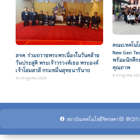
คณะเทคโนโล
New Gen Tec
สจด. ร่วมถวายพระพรเนื่องในวันคล้าย
พร้อมนักศึก
วันประสูติ พระเจ้าวรวงศ์เธอ พระองค์
คุณภาพ
เจ้าโสมสวลี กรมหมื่นสุทธนารีนาถ
8 กรกฎาคม 202
13 กรกฎาคม 2026
สถาบันเทคโนโลยีจิตรลดา
@CDTI