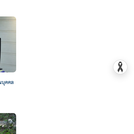
นบุคคล