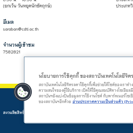
ประเภทวิ
(ยกเว้น วันหยุดนักขัตฤกษ์)
อีเมล
saraban@cdti.ac.th
จำนวนผู้เข้าชม
7582821
นโยบายการใช้คุกกี้ ของสถาบันเทคโนโลยีจิ
สถาบันเทคโนโลยีจิตรลดาใช้คุกกี้เพื่อช่วยให้ไซต์ของเราท
ความสนใจของผู้ใช้บริการ เปิดให้ใช้คุณสมบัติทางโซเชียลมี
สถาบันฯยังแบ่งปันข้อมูลการใช้งานไซต์ กับพาร์ทเนอร์โซเ
ของสถาบันฯอีกด้วย
อ่านประกาศความเป็นส่วนตัว (Priv
สงวนลิขสิทธิ์ © 2024 สถาบันเทคโนโลยีจิตรลดา. Web by
Mountain Studio