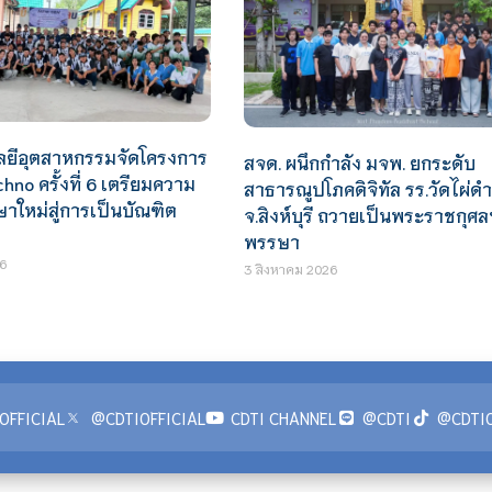
ยีอุตสาหกรรมจัดโครงการ
สจด. ผนึกกำลัง มจพ. ยกระดับ
hno ครั้งที่ 6 เตรียมความ
สาธารณูปโภคดิจิทัล รร.วัดไผ่ดำ
ษาใหม่สู่การเป็นบัณฑิต
จ.สิงห์บุรี ถวายเป็นพระราชกุศล
พรรษา
6
3 สิงหาคม 2026
OFFICIAL
@CDTIOFFICIAL
CDTI CHANNEL
@CDTI
@CDTIO