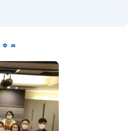
ebook
X
Line
Email