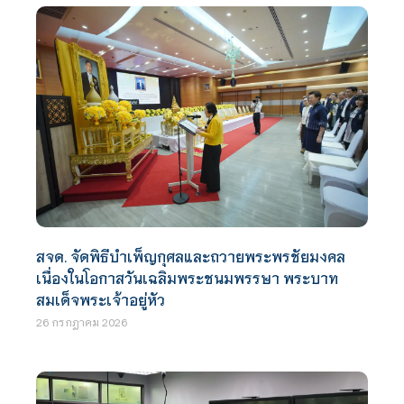
สจด. จัดพิธีบำเพ็ญกุศลและถวายพระพรชัยมงคล
เนื่องในโอกาสวันเฉลิมพระชนมพรรษา พระบาท
สมเด็จพระเจ้าอยู่หัว
26 กรกฎาคม 2026