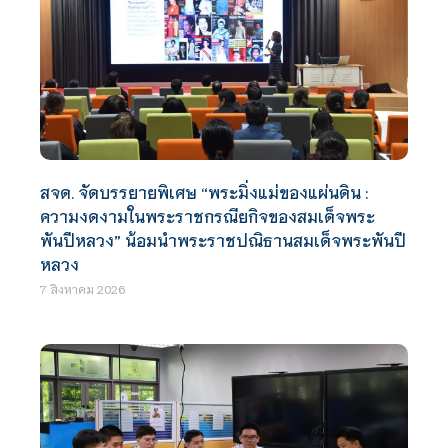
สจด. จัดบรรยายพิเศษ “พระมิ่งแม่ของแผ่นดิน :
ความงดงามในพระราชกรณียกิจของสมเด็จพระ
พันปีหลวง” น้อมนำพระราชปณิธานสมเด็จพระพันปี
หลวง
7 สิงหาคม 2026