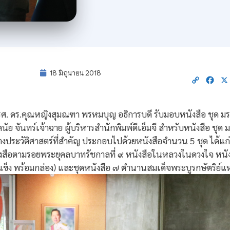
18 มิถุนายน 2018
Copy
Fac
Link
61 รศ. ดร.คุณหญิงสุมณฑา พรหมบุญ อธิการบดี รับมอบหนังสือ ชุด
ดนัย จันทร์เจ้าฉาย ผู้บริหารสำนักพิมพ์ดีเอ็มจี สำหรับหนังสือ ชุ
าทางประวัติศาสตร์ที่สำคัญ ประกอบไปด้วยหนังสือจำนวน 5 ชุด ได้
งสือตามรอยพระยุคลบาทรัชกาลที่ ๙ หนังสือในหลวงในดวงใจ หนั
ข็ง พร้อมกล่อง) และชุดหนังสือ ๗ ตำนานสมเด็จพระบูรกษัตริย์แ