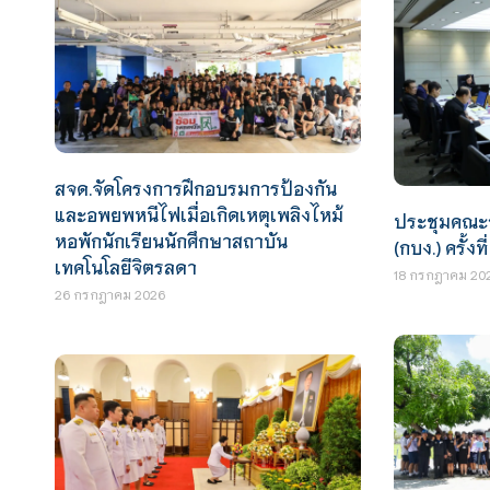
สจด.จัดโครงการฝึกอบรมการป้องกัน
และอพยพหนีไฟเมื่อเกิดเหตุเพลิงไหม้
ประชุมคณะ
หอพักนักเรียนนักศึกษาสถาบัน
(กบง.) ครั้งที
เทคโนโลยีจิตรลดา
18 กรกฎาคม 20
26 กรกฎาคม 2026