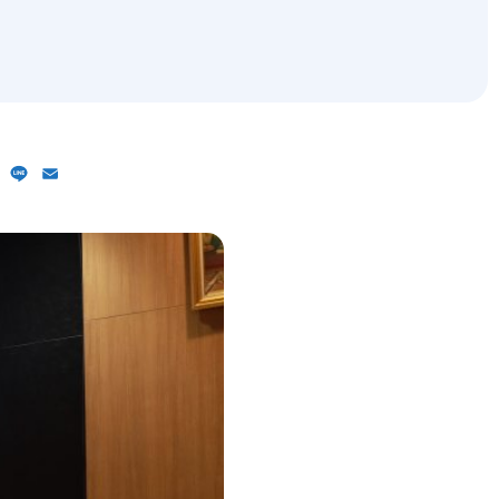
ebook
X
Line
Email