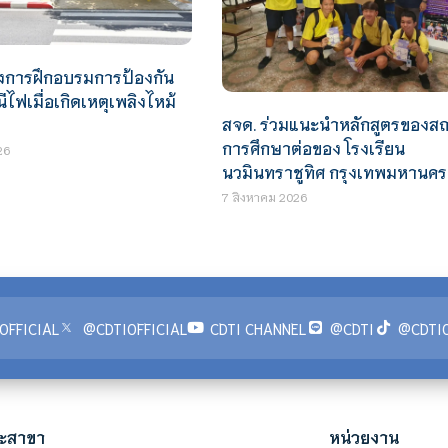
รงการฝึกอบรมการป้องกัน
ฟเมื่อเกิดเหตุเพลิงไหม้
สจด. ร่วมแนะนำหลักสูตรของสถ
การศึกษาต่อของ โรงเรียน
26
นวมินทราชูทิศ กรุงเทพมหานคร
7 สิงหาคม 2026
OFFICIAL
@CDTIOFFICIAL
CDTI CHANNEL
@CDTI
@CDTIO
ะสาขา
หน่วยงาน