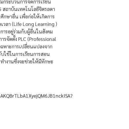
สริมกระบวนการจัดการเรียน
5 สถาบันเทคโนโลยีจิตรลดา
กษาอื่น เพื่อก่อให้เกิดการ
ลอดเวลา (Life Long Learning )
ารอยู่ร่วมกับผู้อื่นในสังคม
รจัดตั้ง PLC (Professional
โดยเฉพาะการเปลี่ยนแปลงจาก
ปรับใช้ในการเรียนการสอน
ทำงานซึ่งจะช่วยให้มีทักษะ
vXJAKQBrTLbA1XyejQM6JB1nckISA?