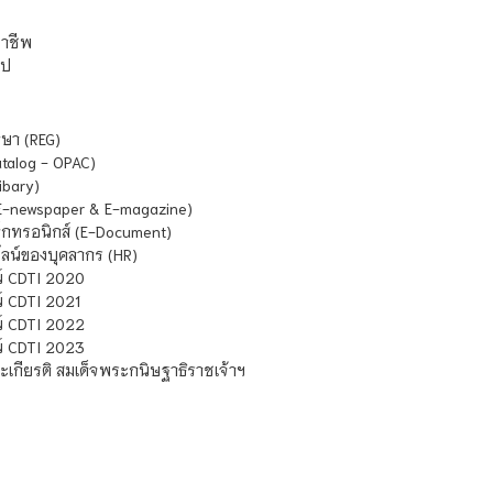
ชาชีพ
ไป
ษา (REG)
atalog - OPAC)
ibary)
E-newspaper & E-magazine)
กทรอนิกส์ (E-Document)
น์ของบุคลากร (HR)
์ CDTI 2020
 CDTI 2021
์ CDTI 2022
์ CDTI 2023
เกียรติ สมเด็จพระกนิษฐาธิราชเจ้าฯ