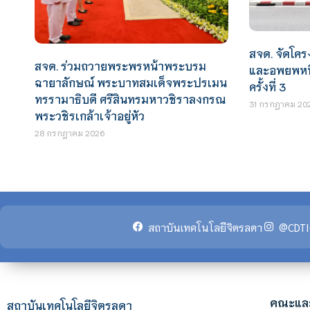
สจด. จัดโค
สจด. ร่วมถวายพระพรหน้าพระบรม
และอพยพหนีไ
ฉายาลักษณ์ พระบาทสมเด็จพระปรเมน
ครั้งที่ 3
ทรรามาธิบดี ศรีสินทรมหาวชิราลงกรณ
31 กรกฎาคม 20
พระวชิรเกล้าเจ้าอยู่หัว
28 กรกฎาคม 2026
สถาบันเทคโนโลยีจิตรลดา
@CDTI
คณะแล
สถาบันเทคโนโลยีจิตรลดา