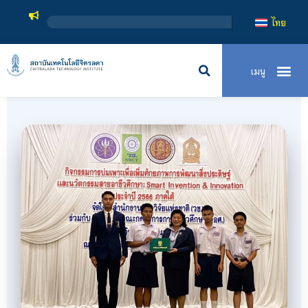
สถาบันเทคโนโลยีจิตรลดา เ
ไทย