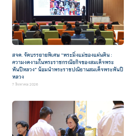
สจด. จัดบรรยายพิเศษ “พระมิ่งแม่ของแผ่นดิน :
ความงดงามในพระราชกรณียกิจของสมเด็จพระ
พันปีหลวง” น้อมนำพระราชปณิธานสมเด็จพระพันปี
หลวง
7 สิงหาคม 2026