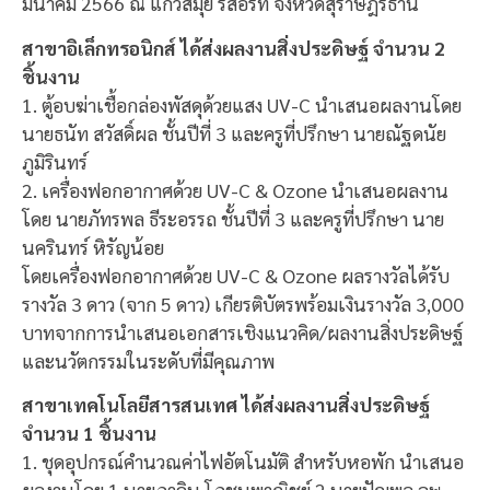
มีนาคม 2566 ณ แก้วสมุย รีสอร์ท จังหวัดสุราษฎร์ธานี
สาขาอิเล็กทรอนิกส์ ได้ส่งผลงานสิ่งประดิษฐ์ จำนวน 2
ชิ้นงาน
1. ตู้อบฆ่าเชื้อกล่องพัสดุด้วยแสง UV-C นำเสนอผลงานโดย
นายธนัท สวัสดิ์ผล ชั้นปีที่ 3 และครูที่ปรึกษา นายณัฐดนัย
ภูมิรินทร์
2. เครื่องฟอกอากาศด้วย UV-C & Ozone นำเสนอผลงาน
โดย นายภัทรพล ธีระอรรถ ชั้นปีที่ 3 และครูที่ปรึกษา นาย
นครินทร์ หิรัญน้อย
โดยเครื่องฟอกอากาศด้วย UV-C & Ozone ผลรางวัลได้รับ
รางวัล 3 ดาว (จาก 5 ดาว) เกียรติบัตรพร้อมเงินรางวัล 3,000
บาทจากการนำเสนอเอกสารเชิงแนวคิด/ผลงานสิ่งประดิษฐ์
และนวัตกรรมในระดับที่มีคุณภาพ
สาขาเทคโนโลยีสารสนเทศ ได้ส่งผลงานสิ่งประดิษฐ์
จำนวน 1 ชิ้นงาน
1. ชุดอุปกรณ์คำนวณค่าไฟอัตโนมัติ สำหรับหอพัก นำเสนอ
ผลงานโดย 1.นายภาคิน โภชนพาณิชย์ 2.นายปัญพล อุษ