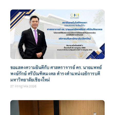
ขอแสดงความยินดีกับ ศาสตราจารย์ ดร. นายแพทย์
พงษ์รักษ์ ศรีบัณฑิตมงคล ดำรงตำแหน่งอธิการบดี
มหาวิทยาลัยเชียงใหม่
27 กรกฎาคม 2026