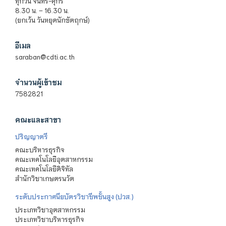
ทุกวัน จันทร์-ศุกร์
8.30 น. – 16.30 น.
(ยกเว้น วันหยุดนักขัตฤกษ์)
อีเมล
saraban@cdti.ac.th
จำนวนผู้เข้าชม
7582821
คณะและสาขา
ปริญญาตรี
คณะบริหารธุรกิจ
คณะเทคโนโลยีอุตสาหกรรม
คณะเทคโนโลยีดิจิทัล
สำนักวิชาเกษตรนวัต
ระดับประกาศนียบัตรวิชาชีพชั้นสูง (ปวส.)
ประเภทวิชาอุตสาหกรรม
ประเภทวิชาบริหารธุรกิจ