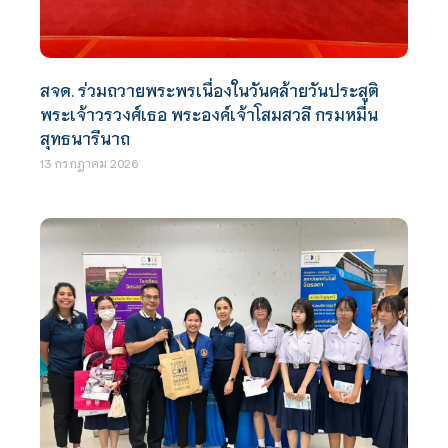
สจด. ร่วมถวายพระพรเนื่องในวันคล้ายวันประสูติ
พระเจ้าวรวงศ์เธอ พระองค์เจ้าโสมสวลี กรมหมื่น
สุทธนารีนาถ
13 กรกฎาคม 2026