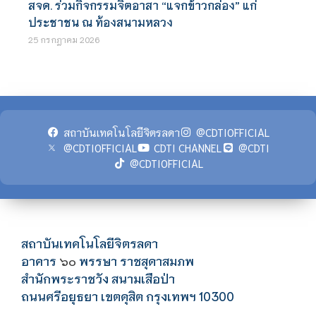
สจด. ร่วมกิจกรรมจิตอาสา “แจกข้าวกล่อง” แก่
ประชาชน ณ ท้องสนามหลวง
25 กรกฎาคม 2026
สถาบันเทคโนโลยีจิตรลดา
@CDTIOFFICIAL
@CDTIOFFICIAL
CDTI CHANNEL
@CDTI
@CDTIOFFICIAL
สถาบันเทคโนโลยีจิตรลดา
อาคาร
พรรษา ราชสุดาสมภพ
๖๐
สำนักพระราชวัง สนามเสือป่า
ถนนศรีอยุธยา เขตดุสิต กรุงเทพฯ 10300