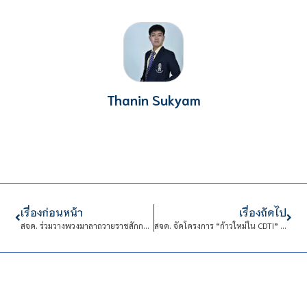
Thanin Sukyam
เรื่องก่อนหน้า
เรื่องถัดไป
สจด. ร่วมวางพวงมาลาถวายราชสักการะ พระบรมราชานุสาวรีย์ พระบาทสมเด็จพระปรเมนทรมหาอานันทมหิดล พระอัฐมรามาธิบดินทร
สจด. จัดโครงการ “ก้าวใหม่ใน CDTI” เตรียมความพร้อมนักศึกษาใหม่ สร้างความภาคภูมิใจในความเป็นจิตรลดา