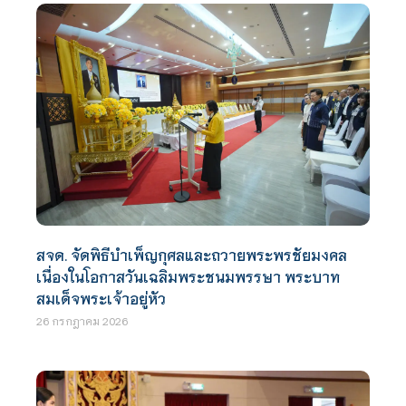
สจด. จัดพิธีบำเพ็ญกุศลและถวายพระพรชัยมงคล
เนื่องในโอกาสวันเฉลิมพระชนมพรรษา พระบาท
สมเด็จพระเจ้าอยู่หัว
26 กรกฎาคม 2026