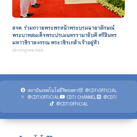
สจด. ร่วมถวายพระพรหน้าพระบรมฉายาลักษณ์
พระบาทสมเด็จพระปรเมนทรรามาธิบดี ศรีสินทร
มหาวชิราลงกรณ พระวชิรเกล้าเจ้าอยู่หัว
28 กรกฎาคม 2026
สถาบันเทคโนโลยีจิตรลดา
@CDTIOFFICIAL
@CDTIOFFICIAL
CDTI CHANNEL
@CDTI
@CDTIOFFICIAL