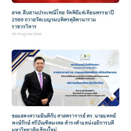
สจด. สืบสานประเพณีไทย จัดพิธีแห่เทียนพรรษาปี
2569 ถวายวัดเบญจมบพิตรดุสิตวนาราม
ราชวรวิหาร
26 กรกฎาคม 2026
ขอแสดงความยินดีกับ ศาสตราจารย์ ดร. นายแพทย์
พงษ์รักษ์ ศรีบัณฑิตมงคล ดำรงตำแหน่งอธิการบดี
มหาวิทยาลัยเชียงใหม่