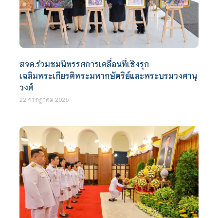
สจด.ร่วมชมนิทรรศการเคลื่อนที่เชิงรุก
เฉลิมพระเกียรติพระมหากษัตริย์และพระบรมวงศานุ
วงศ์
22 กรกฎาคม 2026