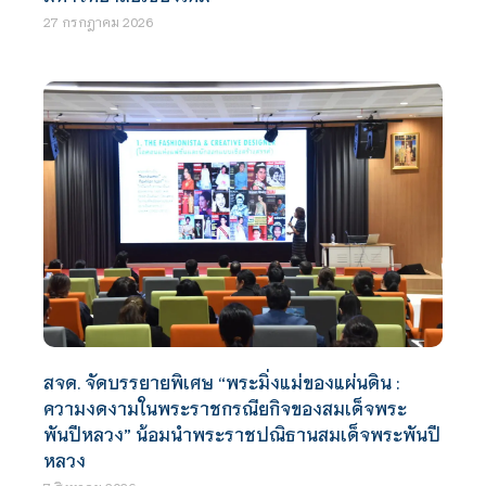
27 กรกฎาคม 2026
สจด. จัดบรรยายพิเศษ “พระมิ่งแม่ของแผ่นดิน :
ความงดงามในพระราชกรณียกิจของสมเด็จพระ
พันปีหลวง” น้อมนำพระราชปณิธานสมเด็จพระพันปี
หลวง