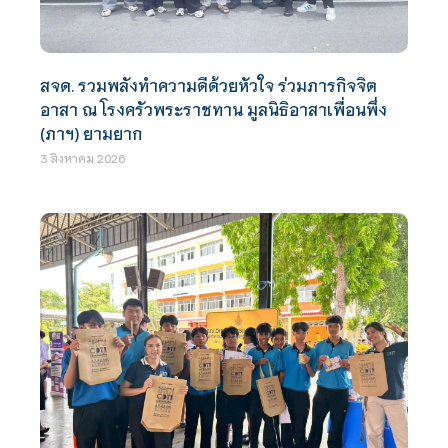
สจด. รวมพลังทำความดีด้วยหัวใจ ร่วมภารกิจจิต
อาสา ณ โรงครัวพระราชทาน มูลนิธิอาสาเพื่อนพึ่ง
(ภาฯ) ยามยาก
3 สิงหาคม 2026