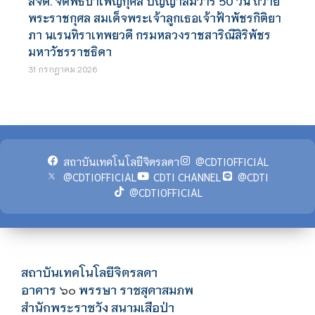
สจด. จัดพิธีบำเพ็ญกุศล ปัญญาสมวาร 50 วัน ถวาย
พระราชกุศล สมเด็จพระเจ้าลูกเธอเจ้าฟ้าพัชรกิติยา
ภา นเรนทิราเทพยวดี กรมหลวงราชสาริณีสิริพัชร
มหาวัชรราชธิดา
31 กรกฎาคม 2026
สถาบันเทคโนโลยีจิตรลดา
@CDTIOFFICIAL
@CDTIOFFICIAL
CDTI CHANNEL
@CDTI
@CDTIOFFICIAL
สถาบันเทคโนโลยีจิตรลดา
อาคาร
พรรษา ราชสุดาสมภพ
๖๐
สำนักพระราชวัง สนามเสือป่า