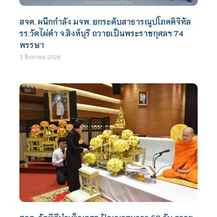
สจด. ผนึกกำลัง มจพ. ยกระดับสาธารณูปโภคดิจิทัล
รร.วัดไผ่ดำ จ.สิงห์บุรี ถวายเป็นพระราชกุศลฯ 74
พรรษา
3 สิงหาคม 2026