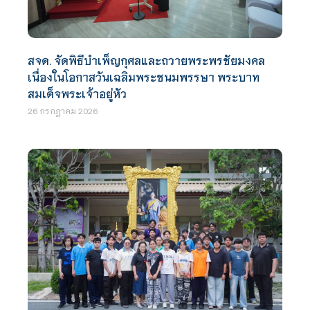
สจด. จัดพิธีบำเพ็ญกุศลและถวายพระพรชัยมงคล
เนื่องในโอกาสวันเฉลิมพระชนมพรรษา พระบาท
สมเด็จพระเจ้าอยู่หัว
26 กรกฎาคม 2026