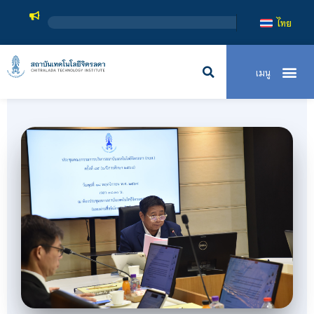
สถาบันเทคโนโ
ไทย