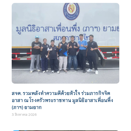
สจด. รวมพลังทำความดีด้วยหัวใจ ร่วมภารกิจจิต
อาสา ณ โรงครัวพระราชทาน มูลนิธิอาสาเพื่อนพึ่ง
(ภาฯ) ยามยาก
3 สิงหาคม 2026