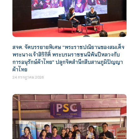
สจด. จัดบรรยายพิเศษ “พระราชปณิธานของสมเด็จ
พระนางเจ้าสิริกิติ์ พระบรมราชชนนีพันปีหลวงกับ
การอนุรักษ์ผ้าไทย” ปลูกจิตสำนึกสืบสานภูมิปัญญา
ผ้าไทย
24 กรกฎาคม 2026