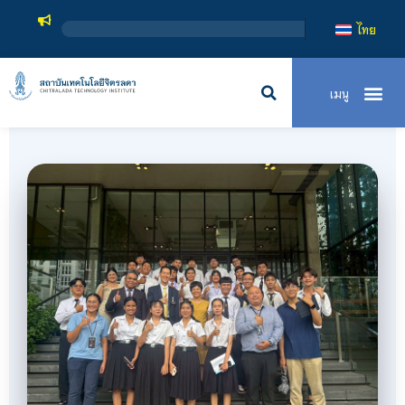
สถาบั
ไทย